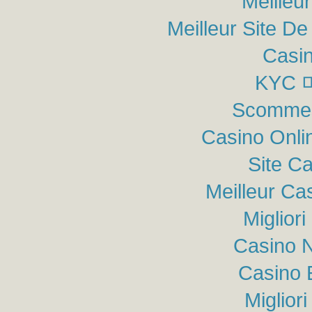
Meilleu
Meilleur Site De 
Casin
KYC
Scommes
Casino Onli
Site C
Meilleur Ca
Miglior
Casino N
Casino 
Miglior