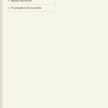
Media Mentions
Foundation Documents