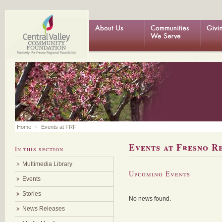
Home
»
Events at FRF
Events at Fresno R
In this section
Multimedia Library
Upcoming Events
Events
Stories
No news found.
News Releases