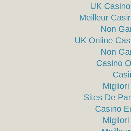
UK Casino
Meilleur Casi
Non Ga
UK Online Cas
Non Ga
Casino O
Casi
Miglior
Sites De Par
Casino E
Miglior