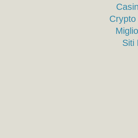
Casin
Crypto
Migli
Sit