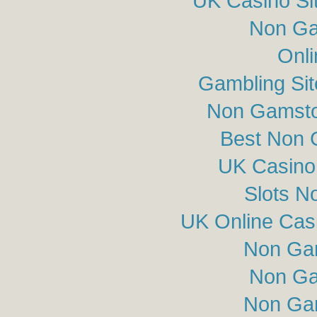
UK Casino Si
Non Ga
Onli
Gambling Si
Non Gamsto
Best Non 
UK Casino
Slots N
UK Online Cas
Non Ga
Non Ga
Non Ga