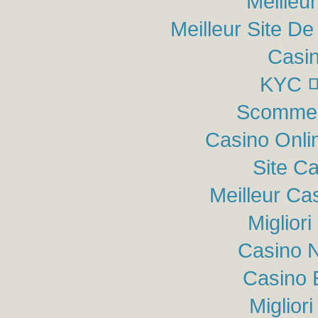
Meilleu
Meilleur Site De 
Casin
KYC
Scommes
Casino Onli
Site C
Meilleur Ca
Miglior
Casino N
Casino 
Miglior