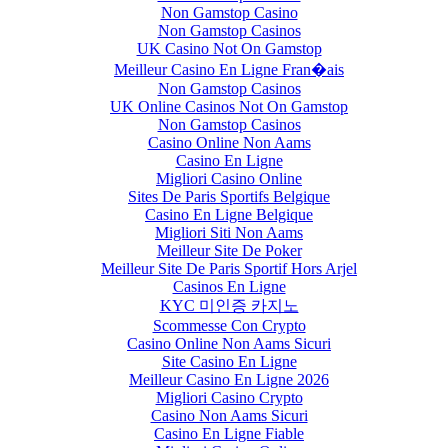
Non Gamstop Casino
Non Gamstop Casinos
UK Casino Not On Gamstop
Meilleur Casino En Ligne Fran�ais
Non Gamstop Casinos
UK Online Casinos Not On Gamstop
Non Gamstop Casinos
Casino Online Non Aams
Casino En Ligne
Migliori Casino Online
Sites De Paris Sportifs Belgique
Casino En Ligne Belgique
Migliori Siti Non Aams
Meilleur Site De Poker
Meilleur Site De Paris Sportif Hors Arjel
Casinos En Ligne
KYC 미인증 카지노
Scommesse Con Crypto
Casino Online Non Aams Sicuri
Site Casino En Ligne
Meilleur Casino En Ligne 2026
Migliori Casino Crypto
Casino Non Aams Sicuri
Casino En Ligne Fiable