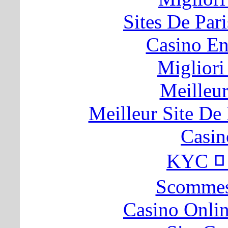
Sites De Pari
Casino En
Migliori
Meilleur
Meilleur Site De 
Casin
KYC
Scommes
Casino Onli