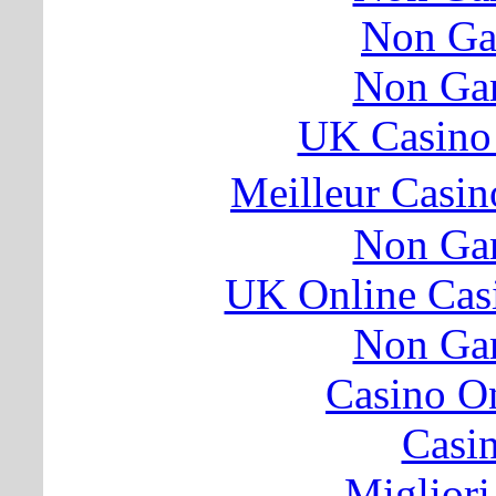
Non Ga
Non Ga
UK Casino
Meilleur Casi
Non Ga
UK Online Cas
Non Ga
Casino O
Casi
Migliori