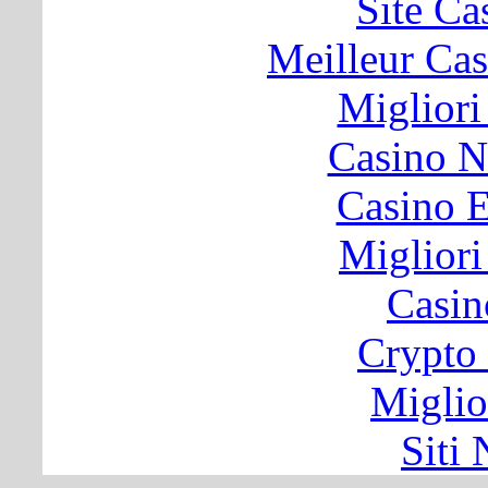
Site Ca
Meilleur Ca
Migliori
Casino N
Casino E
Migliori
Casin
Crypto
Miglio
Siti