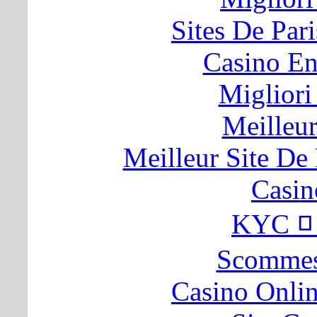
Sites De Pari
Casino En
Migliori
Meilleur
Meilleur Site De 
Casin
KYC
Scommes
Casino Onli