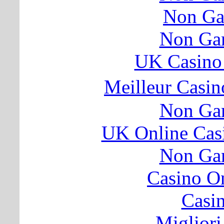
Non Ga
Non Ga
UK Casino
Meilleur Casi
Non Ga
UK Online Cas
Non Ga
Casino O
Casi
Migliori