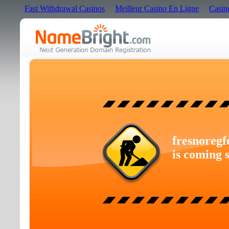
Fast Withdrawal Casinos
Meilleur Casino En Ligne
Casin
fresnoregf
is coming 