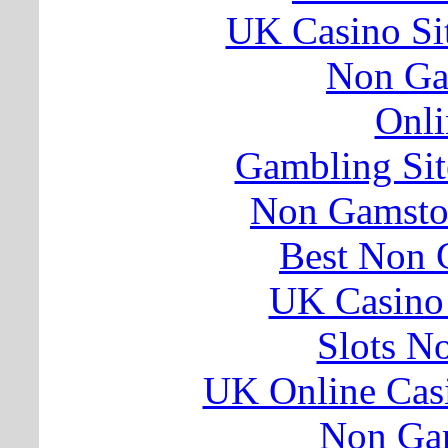
UK Casino Si
Non Ga
Onli
Gambling Si
Non Gamsto
Best Non 
UK Casino
Slots N
UK Online Cas
Non Ga