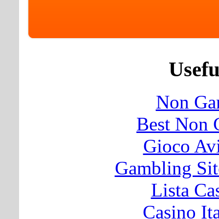
Usefu
Non Ga
Best Non 
Gioco Avi
Gambling Si
Lista C
Casino It