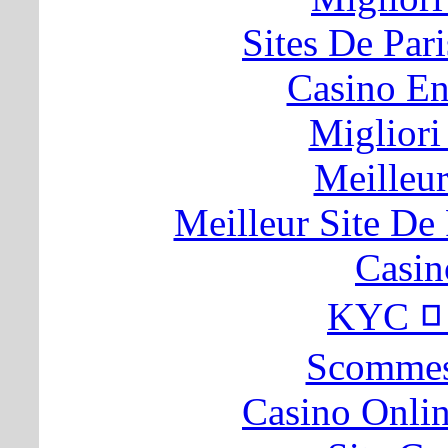
Sites De Pari
Casino En
Migliori
Meilleur
Meilleur Site De 
Casin
KYC
Scommes
Casino Onli