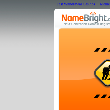
Fast Withdrawal Casinos
Meille