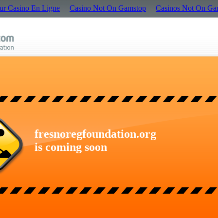
ur Casino En Ligne
Casino Not On Gamstop
Casinos Not On Ga
fresnoregfoundation.org
is coming soon