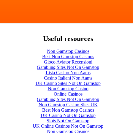
Useful resources
Non Gamstop Casinos
Best Non Gamstop Casinos
Gioco Aviator Recensioni
Gambling Sites Not On Gamstop
Lista Casino Non Aams
Casino Italiani Non Aams
UK Casino Sites Not On Gamstop
Non Gamstop Casino
Online Casinos
Gambling Sites Not On Gamstop
Non Gamstop Casino Sites UK
Best Non Gamstop Casinos
UK Casino Not On Gamstop
Slots Not On Gamstop
UK Online Casinos Not On Gamstop
Non Gamstop Casinos